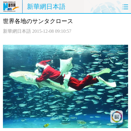
新華網日本語
世界各地のサンタクロース
ホームページ
政治
経済
新華網日本語
2015-12-08 09:10:57
社会
文化
エンタメ
観光
評論
写真
中日対訳