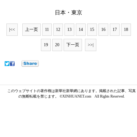
日本・東京
|<<
上一页
11
12
13
14
15
16
17
18
19
20
下一页
>>|
このウェブサイトの著作権は新華社新華網にあります。掲載された記事、写真
の無断転載を禁じます。 ©XINHUANET.com All Rights Reserved.