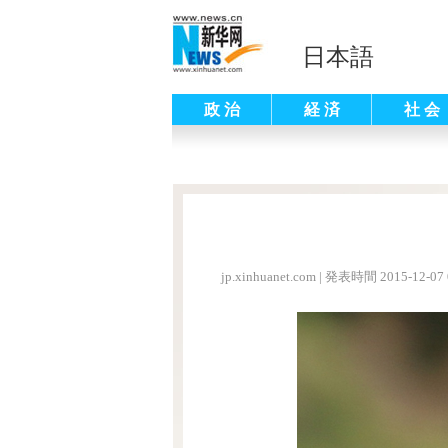
日本語
政 治
経 済
社 会
jp.xinhuanet.com
|
発表時間 2015-12-07 