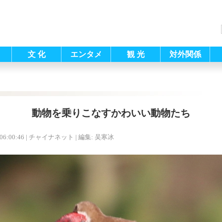
文 化
エンタメ
観 光
対外関係
動物を乗りこなすかわいい動物たち
06:00:46
| チャイナネット |
編集: 吴寒冰