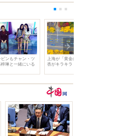
王鴎が夜の女王に変身 冷酷で
ファン・ビンビンもチャン・
美しく
ィイーも 張梓琳と一緒にい
とモブになる