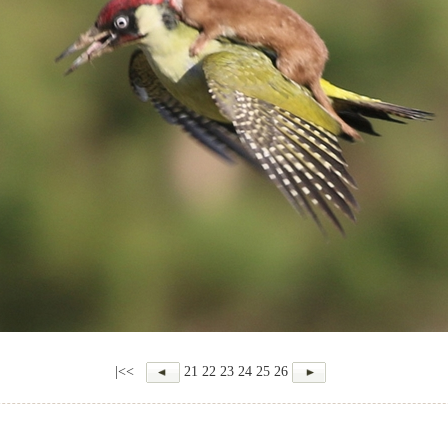
|<<
21
22
23
24
25
26