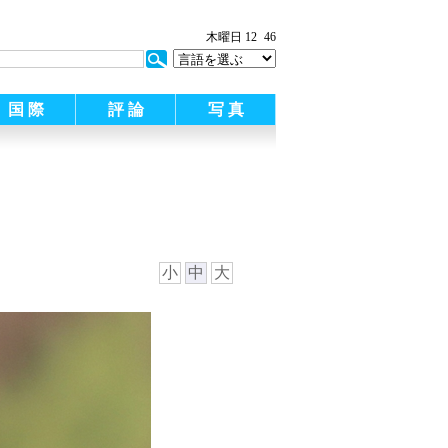
木曜日 12
46
国 際
評 論
写 真
小
中
大