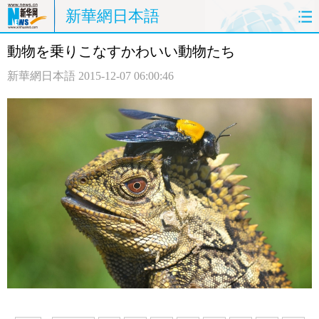
新華網日本語
動物を乗りこなすかわいい動物たち
ホームページ
政治
経済
新華網日本語
2015-12-07 06:00:46
社会
文化
エンタメ
観光
評論
写真
中日対訳