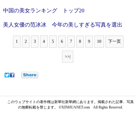
中国の美女ランキング トップ20
美人女優の范冰冰 今年の美しすぎる写真を選出
1
2
3
4
5
6
7
8
9
10
下一页
>>|
このウェブサイトの著作権は新華社新華網にあります。掲載された記事、写真
の無断転載を禁じます。 ©XINHUANET.com All Rights Reserved.