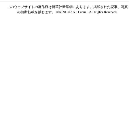
このウェブサイトの著作権は新華社新華網にあります。掲載された記事、写真
の無断転載を禁じます。 ©XINHUANET.com All Rights Reserved.