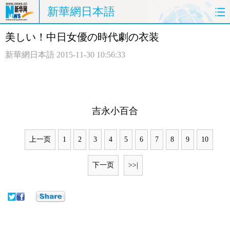
新華網日本語
美しい！中日女優の時代劇の衣装
ホームページ
政治
経済
新華網日本語
2015-11-30 10:56:33
社会
文化
エンタメ
観光
評論
写真
吉永小百合
中日対訳
上一页
1
2
3
4
5
6
7
8
9
10
下一页
>>|