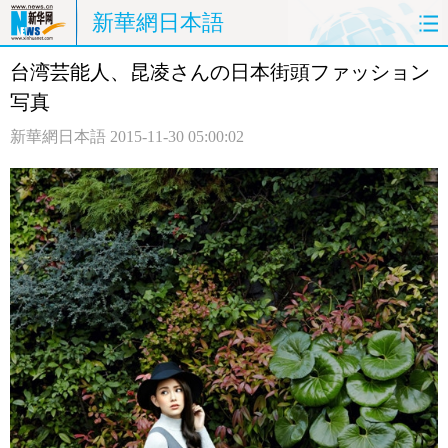
新華網日本語
台湾芸能人、昆凌さんの日本街頭ファッション
ホームページ
政治
経済
写真
社会
文化
エンタメ
新華網日本語
2015-11-30 05:00:02
観光
評論
写真
中日対訳