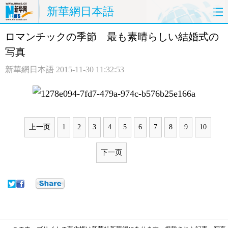
新華網日本語
ロマンチックの季節 最も素晴らしい結婚式の
ホームページ
政治
経済
写真
社会
文化
エンタメ
新華網日本語
2015-11-30 11:32:53
観光
評論
写真
中日対訳
上一页
1
2
3
4
5
6
7
8
9
10
下一页