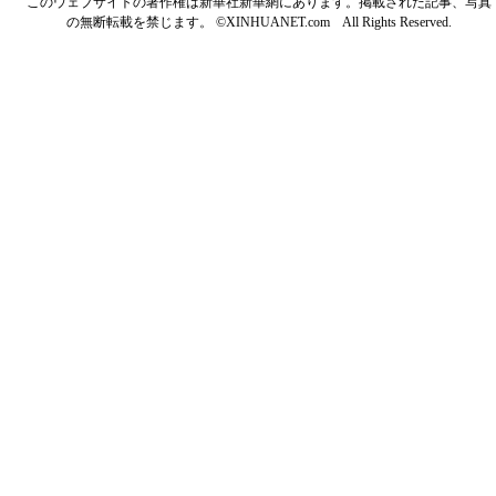
このウェブサイトの著作権は新華社新華網にあります。掲載された記事、写真
の無断転載を禁じます。 ©XINHUANET.com All Rights Reserved.