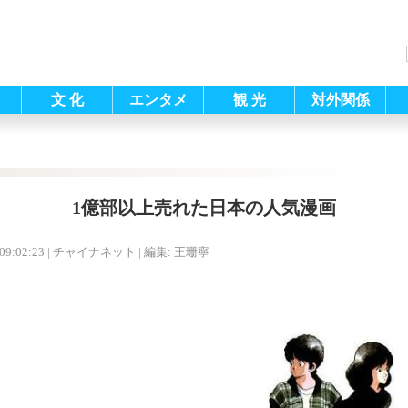
文 化
エンタメ
観 光
対外関係
1億部以上売れた日本の人気漫画
09:02:23
| チャイナネット |
編集: 王珊寧