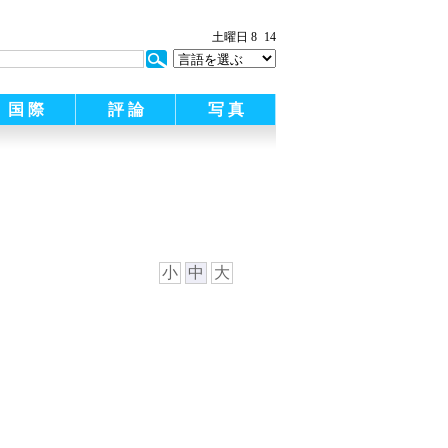
:
土曜日 8
14
国 際
評 論
写 真
小
中
大