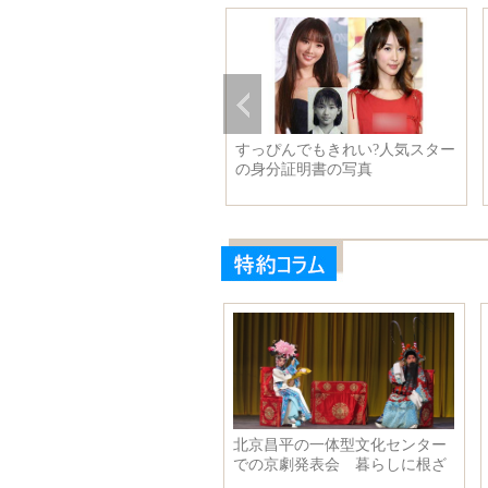
知県犬山市 ニホンザルが焚
すっぴんでもきれい?人気スター
火で暖をとる
の身分証明書の写真