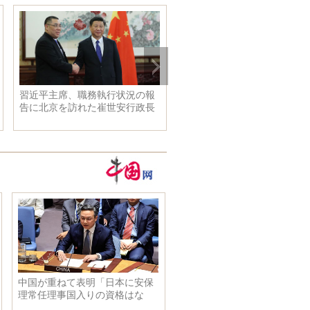
習近平主席、職務執行状況の報
告に北京を訪れた崔世安行政長
官と会見