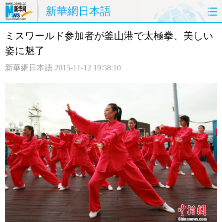
新華網日本語
ミスワールド参加者が釜山港で太極拳、美しい
ホームページ
政治
経済
姿に魅了
社会
文化
エンタメ
新華網日本語
2015-11-12 19:58:10
観光
評論
写真
中日対訳