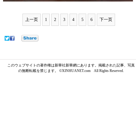
上一页
1
2
3
4
5
6
下一页
このウェブサイトの著作権は新華社新華網にあります。掲載された記事、写真
の無断転載を禁じます。 ©XINHUANET.com All Rights Reserved.