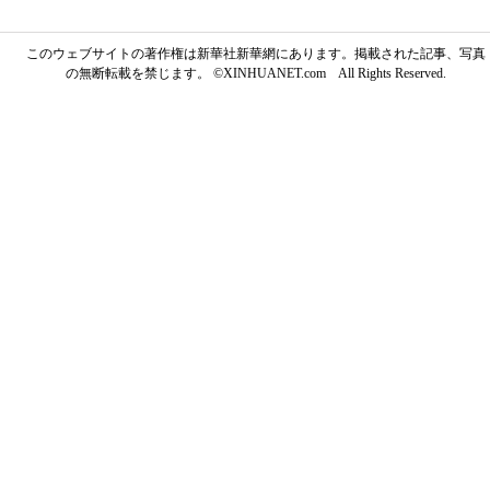
このウェブサイトの著作権は新華社新華網にあります。掲載された記事、写真
の無断転載を禁じます。 ©XINHUANET.com All Rights Reserved.