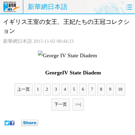
新華網日本語
イギリス王室の女王、王妃たちの王冠コレクシ
ホームページ
政治
経済
ョン
社会
文化
エンタメ
新華網日本語
2015-11-02 08:44:33
観光
評論
写真
中日対訳
GeorgeIV State Diadem
上一页
1
2
3
4
5
6
7
8
9
10
下一页
>>|