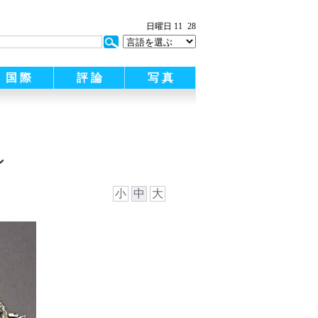
:
日曜日 11
28
国 際
評 論
写 真
ン
小
中
大