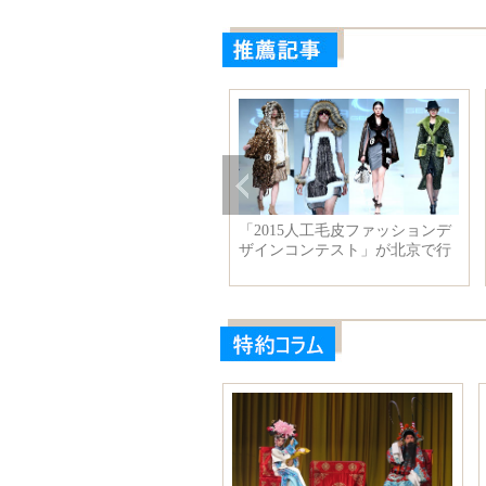
2015人工毛皮ファッションデ
李克強総理は韓国の朴槿恵大統
インコンテスト」が北京で行
領、日本の安倍晋三首相と共同
れ
記者会見を開く