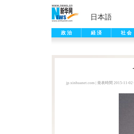
日本語
政 治
経 済
社 会
jp.xinhuanet.com
|
発表時間 2015-11-02 