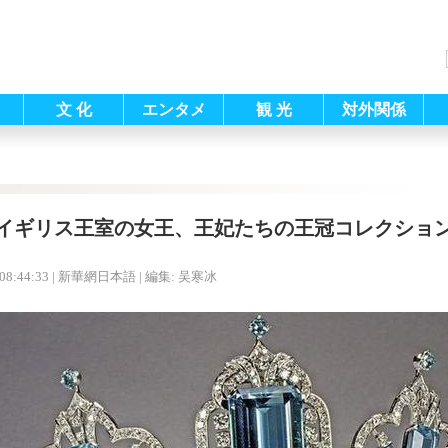
文 化
エンタメ
観 光
対外関係
イギリス王室の女王、王妃たちの王冠コレクショ
08:44:33
| 新華網日本語 |
編集: 吴寒冰