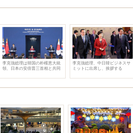
李克強総理、中日韓ビジネスサ
李克強総理、要請に応じて日本
ミットに出席し、挨拶する
の安倍晋三首相と会見