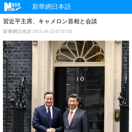
新華網日本語
習近平主席、キャメロン首相と会談
ホームページ
政治
経済
新華網日本語
2015-10-22 07:47:43
社会
文化
エンタメ
観光
評論
写真
中日対訳