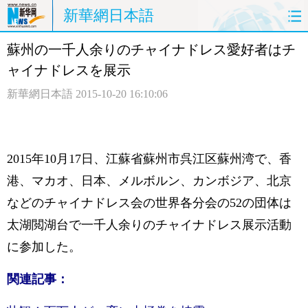
新華網日本語
蘇州の一千人余りのチャイナドレス愛好者はチ
ホームページ
政治
経済
ャイナドレスを展示
社会
文化
エンタメ
新華網日本語
2015-10-20 16:10:06
観光
評論
写真
中日対訳
2015年10月17日、江蘇省蘇州市呉江区蘇州湾で、香
港、マカオ、日本、メルボルン、カンボジア、北京
などのチャイナドレス会の世界各分会の52の団体は
太湖閲湖台で一千人余りのチャイナドレス展示活動
に参加した。
関連記事：