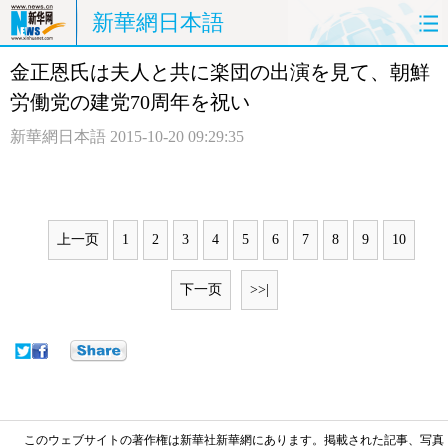
新華網日本語
金正恩氏は夫人と共に楽団の出演を見て、朝鮮
ホームページ
政治
経済
労働党の建党70周年を祝い
社会
文化
エンタメ
新華網日本語
2015-10-20 09:29:35
観光
評論
写真
中日対訳
上一页
1
2
3
4
5
6
7
8
9
10
下一页
>>|
このウェブサイトの著作権は新華社新華網にあります。掲載された記事、写真