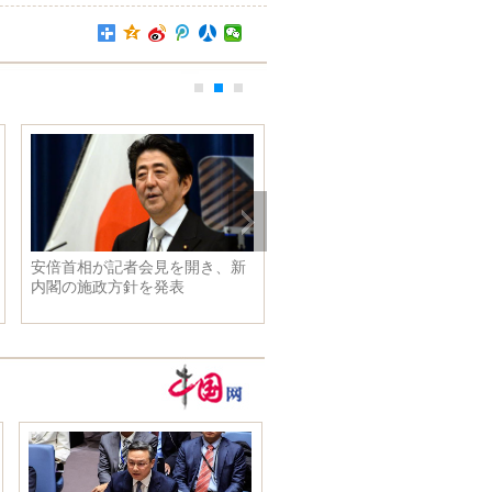
安倍首相が記者会見を開き、新
第3次安倍改造内閣が発足
内閣の施政方針を発表