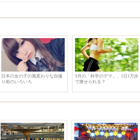
日本の女の子の風変わりな自撮
9月の「科学のデマ」、1日1万歩
り術のいろいろ
で痩せられる？