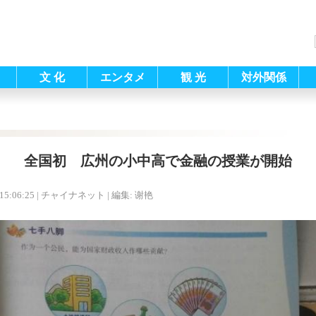
文 化
エンタメ
観 光
対外関係
全国初 広州の小中高で金融の授業が開始
15:06:25
| チャイナネット |
編集: 谢艳