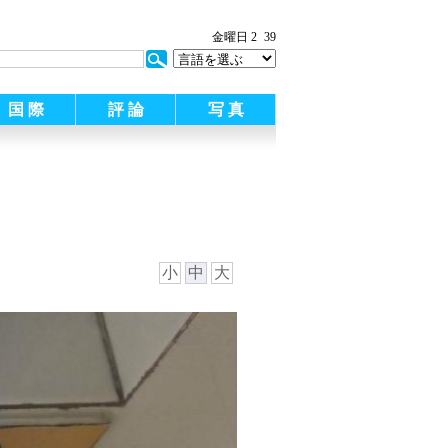
金曜日 2
39
国 際
評 論
写 真
小
中
大