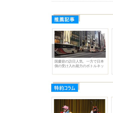
国国慶節シーズンの興行収
国慶節の訪日人気、一方で日本
、18億5千万元を超えて同期最
側の受け入れ能力のボトルネッ
を更新
クも