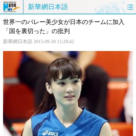
新華網日本語
世界一のバレー美少女が日本のチームに加入
ホームページ
政治
経済
「国を裏切った」の批判
社会
文化
エンタメ
新華網日本語
2015-09-30 11:28:42
観光
評論
写真
中日対訳