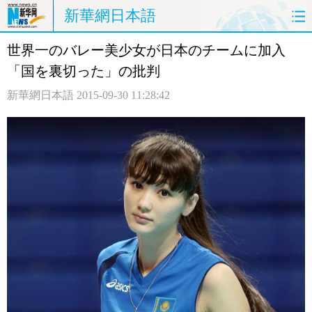
新華網日本語
世界一のバレー美少女が日本のチームに加入
ホームページ
政治
経済
「国を裏切った」の批判
社会
文化
エンタメ
新華網日本語
2015-09-30 11:28:42
観光
評論
写真
中日対訳