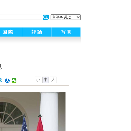
:
国 際
評 論
写 真
見
小
中
大