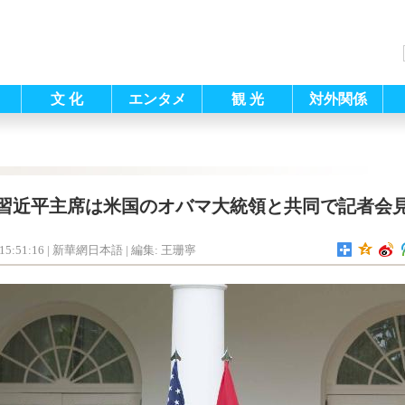
文 化
エンタメ
観 光
対外関係
習近平主席は米国のオバマ大統領と共同で記者会
15:51:16
| 新華網日本語 |
編集: 王珊寧