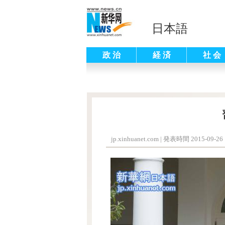
日本語
政 治
経 済
社 会
jp.xinhuanet.com
|
発表時間 2015-09-26 