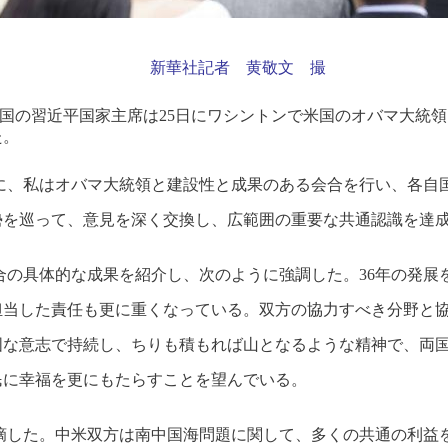
新華社記者 黄敬文 撮
中国の習近平国家主席は25日にワシントンで米国のオバマ大統
た。
に、私はオバマ大統領と建設性と成果のある会合を行い、各自
勢を巡って、意見を深く交換し、広範囲の重要な共通認識を達
の具体的な成果を紹介し、次のように強調した。36年の発展
担当した責任も更に重くなっている。双方の協力すべき分野と
固な意志で持続し、ちりも積もれば山となるような精神で、両
民に幸福を更にもたらすことを望んでいる。
摘した。中米双方は南中国海問題に関して、多くの共通の利益