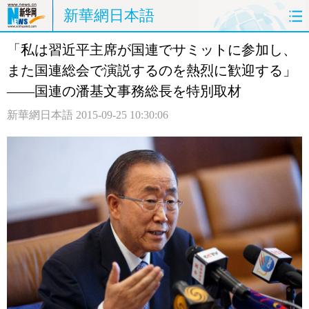
新華網日本語
「私は習近平主席が国連でサミットに参加し、
ホームページ
政治
経済
また国連総会で演説するのを熱烈に歓迎する」
社会
文化
エンタメ
――国連の潘基文事務総長を特別取材
新華網日本語
2015-09-25 10:30:06
観光
評論
写真
中日対訳