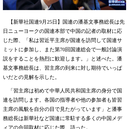
【新華社国連9月25日】国連の潘基文事務総長は先
日ニューヨークの国連本部で中国の記者の取材に応
じた際、「私は習近平主席が国連を訪問して国連サ
ミットに参加し、また第70回国連総会で一般討論演
説をすることを熱烈に歓迎します。」と述べた。潘
基文事務総長は、習主席の到来に対し期待でいっぱ
いだとの見解を示した。
「習主席は初めて中華人民共和国主席の身分で国
連を訪問します。各国の指導者や他の参加者も皆習
主席の風貌を自分の目で見たがっています」と潘事
務総長は新華社など国連に常駐する多くの中国メデ
ィアの合同取材に応じた際、語った。