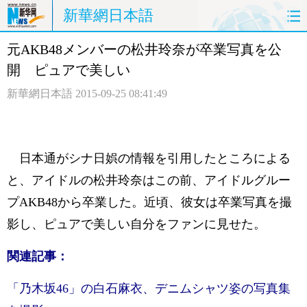
新華網日本語
元AKB48メンバーの松井玲奈が卒業写真を公
ホームページ
政治
経済
開 ピュアで美しい
社会
文化
エンタメ
新華網日本語
2015-09-25 08:41:49
観光
評論
写真
中日対訳
日本通がシナ日娯の情報を引用したところによる
と、アイドルの松井玲奈はこの前、アイドルグルー
プAKB48から卒業した。近頃、彼女は卒業写真を撮
影し、ピュアで美しい自分をファンに見せた。
関連記事：
「乃木坂46」の白石麻衣、デニムシャツ姿の写真集