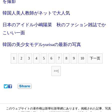
を撮影
韓国人美人教師がネットで大人気
日本のアイドル小嶋陽菜 秋のファション雑誌でか
こいい一面
韓国の美少女モデルyurisaの最新の写真
1
2
3
4
5
6
7
8
9
10
下一页
>>|
このウェブサイトの著作権は新華社新華網にあります。掲載された記事、写真