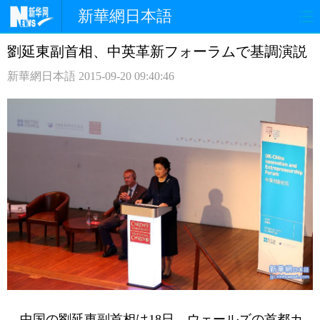
新華網日本語
劉延東副首相、中英革新フォーラムで基調演説
ホームページ
政治
経済
新華網日本語
2015-09-20 09:40:46
社会
文化
エンタメ
観光
評論
写真
中日対訳
中国の劉延東副首相は18日、ウェールズの首都カ