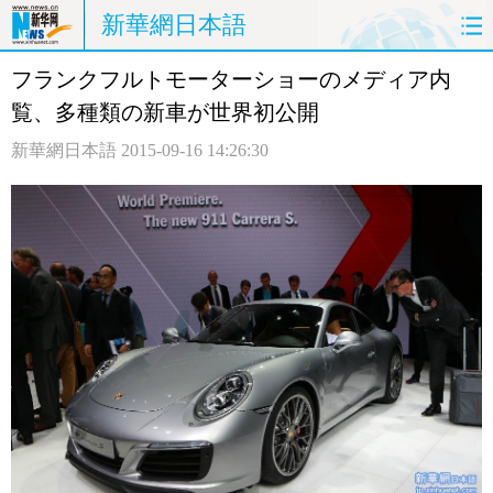
新華網日本語
フランクフルトモーターショーのメディア内
ホームページ
政治
経済
覧、多種類の新車が世界初公開
社会
文化
エンタメ
新華網日本語
2015-09-16 14:26:30
観光
評論
写真
中日対訳