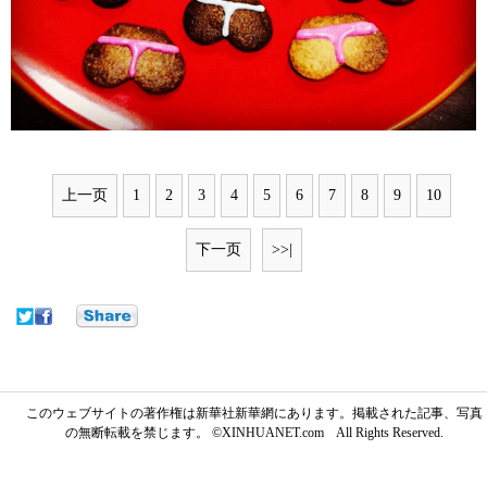
上一页
1
2
3
4
5
6
7
8
9
10
下一页
>>|
このウェブサイトの著作権は新華社新華網にあります。掲載された記事、写真
の無断転載を禁じます。 ©XINHUANET.com All Rights Reserved.