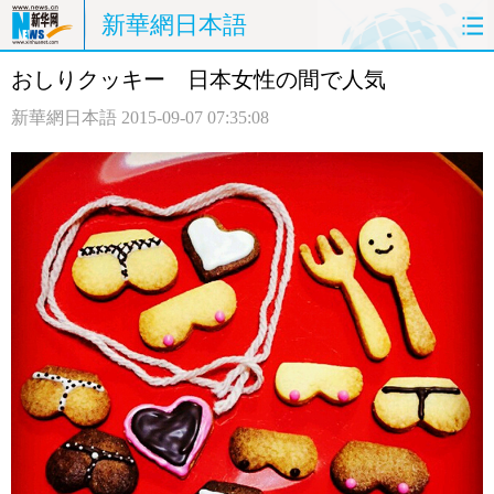
新華網日本語
おしりクッキー 日本女性の間で人気
ホームページ
政治
経済
新華網日本語
2015-09-07 07:35:08
社会
文化
エンタメ
観光
評論
写真
中日対訳