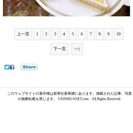
上一页
1
2
3
4
5
6
7
8
9
10
下一页
>>|
このウェブサイトの著作権は新華社新華網にあります。掲載された記事、写真
の無断転載を禁じます。 ©XINHUANET.com All Rights Reserved.