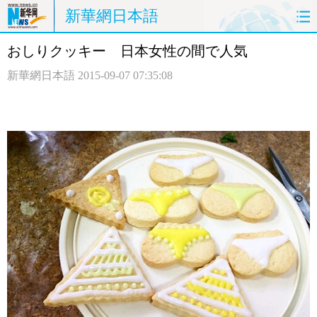
新華網日本語
おしりクッキー 日本女性の間で人気
ホームページ
政治
経済
新華網日本語
2015-09-07 07:35:08
社会
文化
エンタメ
観光
評論
写真
中日対訳