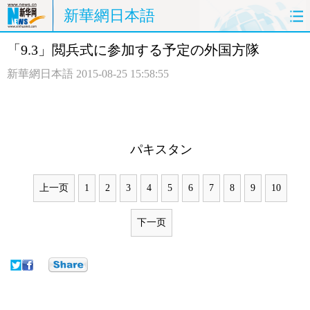
新華網日本語
「9.3」閲兵式に参加する予定の外国方隊
ホームページ
政治
経済
新華網日本語
2015-08-25 15:58:55
社会
文化
エンタメ
観光
評論
写真
パキスタン
中日対訳
上一页
1
2
3
4
5
6
7
8
9
10
下一页