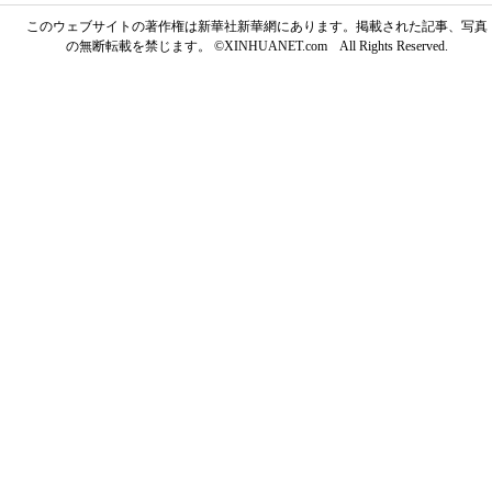
このウェブサイトの著作権は新華社新華網にあります。掲載された記事、写真
の無断転載を禁じます。 ©XINHUANET.com All Rights Reserved.