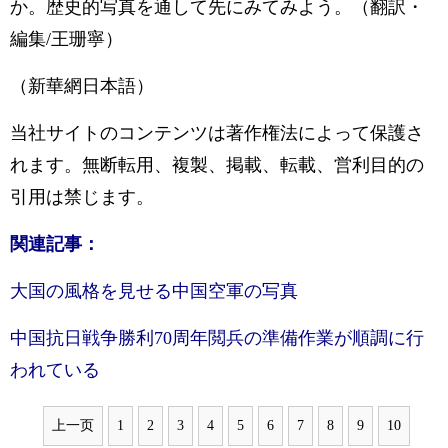
か。歴史的写真を通して先にみてみよう。（翻訳・
編集/王珊寧）
（新華網日本語）
当社サイトのコンテンツは著作権法によって保護さ
れます。無断転用、複製、掲載、転載、営利目的の
引用は禁じます。
関連記事：
大国の風格を見せる中国空軍の写真
中国抗日戦争勝利70周年閲兵の準備作業が順調に行
われている
上一页
1
2
3
4
5
6
7
8
9
10