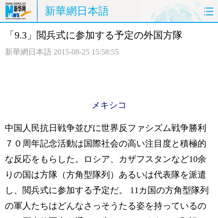
新華網日本語
「9.3」閲兵式に参加する予定の外国方隊
ホームページ
政治
経済
新華網日本語
2015-08-25 15:58:55
社会
文化
エンタメ
観光
評論
写真
メキシコ
中日対訳
中国人民抗日戦争並びに世界反ファシズム戦争勝利
７０周年記念活動は国際社会の高い注目度と積極的
な反応をもらした。ロシア、カザフスタンなど10余
りの国は方隊（方角型隊列）あるいは代表隊を派遣
し、閲兵式に参加する予定だ。 11カ国の方角型隊列
の軍人たちはどんなさっそうたる姿を持っているの