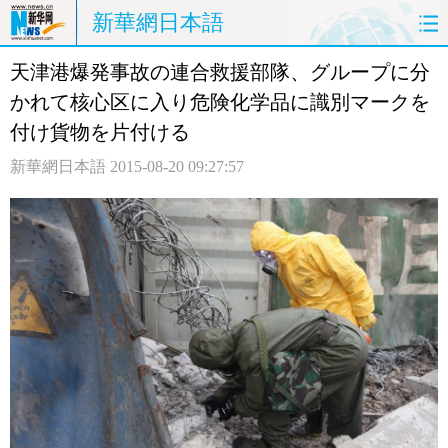
新華網日本語
天津港爆発事故の連合救援部隊、グループに分
ホームページ
政治
経済
かれて核心区に入り危険化学品に識別マークを
社会
文化
エンタメ
付け貨物を片付ける
新華網日本語
2015-08-20 09:27:57
観光
評論
写真
中日対訳