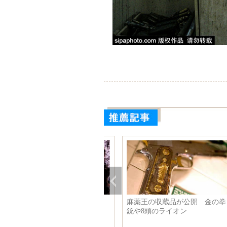
界の最も美しい図書館
米国の高空ダンスグループが空
中で踊り