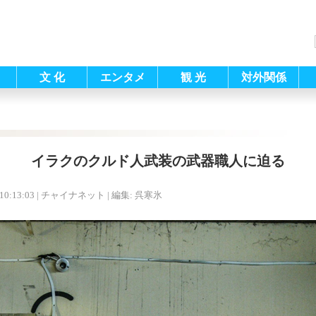
文 化
エンタメ
観 光
対外関係
イラクのクルド人武装の武器職人に迫る
10:13:03
| チャイナネット |
編集: 呉寒氷