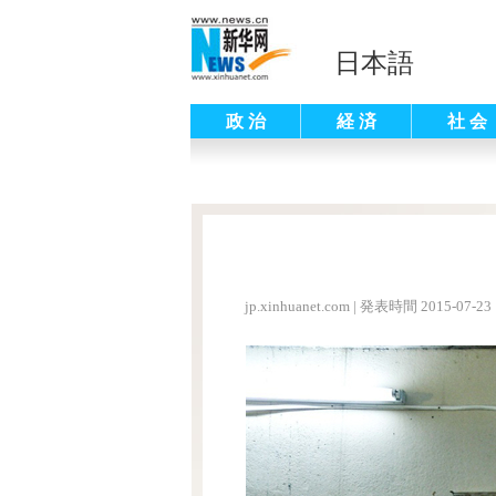
日本語
政 治
経 済
社 会
jp.xinhuanet.com
|
発表時間 2015-07-23 