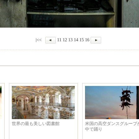
|<<
11
12
13
14
15
16
チベットの聖湖ナムツォの一番
世界各地の火山の噴火瞬間、素
美しい観光シーズンが訪れ
晴らしい！