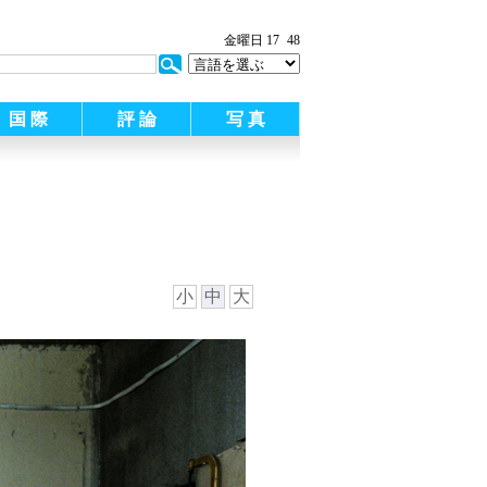
:
金曜日 17
48
国 際
評 論
写 真
小
中
大