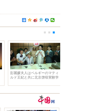
彭麗媛夫人はベルギーのマティ
ルド王妃と共に北京啓喑実験学
校と中国人民解放軍芸術学院を
見学