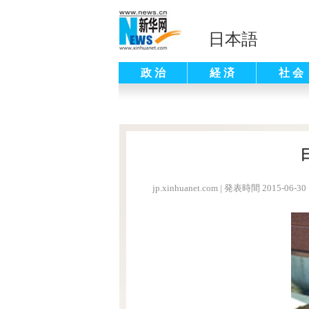
日本語
政 治
経 済
社 会
jp.xinhuanet.com
|
発表時間 2015-06-30 