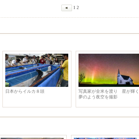
1
2
日本からイルカ８頭
写真家が全米を渡り 星が輝く
夢のよう夜空を撮影