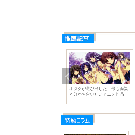
ァッション・イラストレータ
オタクが選び出した 最も両親
Shamekh Bluwinoの不思議の
と分かち合いたいアニメ作品
品