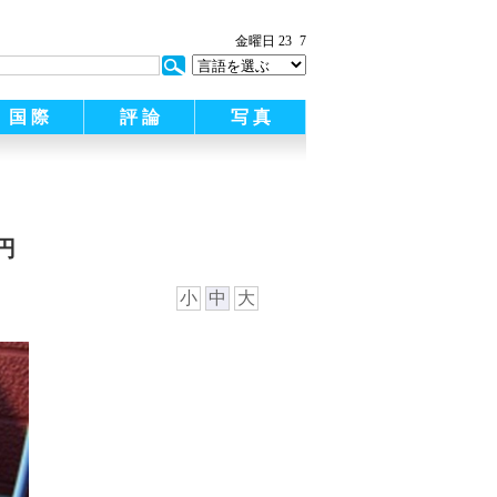
:
金曜日 23
7
国 際
評 論
写 真
円
小
中
大