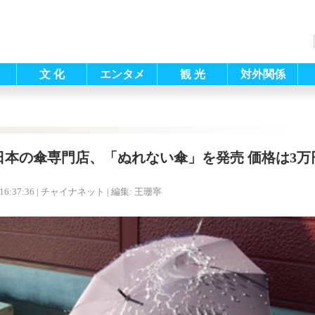
文 化
エンタメ
観 光
対外関係
日本の傘専門店、「ぬれない傘」を発売 価格は3万
16:37:36
| チャイナネット |
編集: 王珊寧