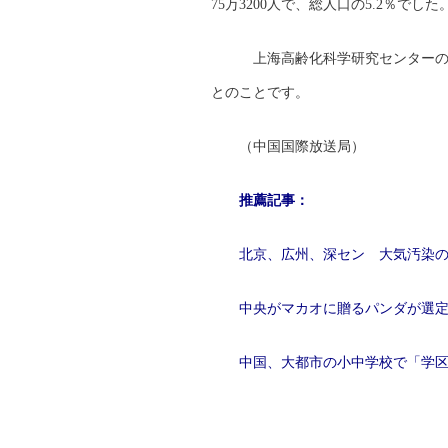
75万3200人で、総人口の5.2％
上海高齢化科学研究センターの予
とのことです。
（中国国際放送局）
推薦記事：
北京、広州、深セン 大気汚染
中央がマカオに贈るパンダが選
中国、大都市の小中学校で「学