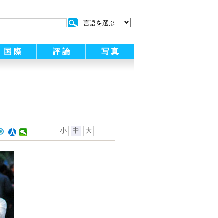
:
国 際
評 論
写 真
小
中
大