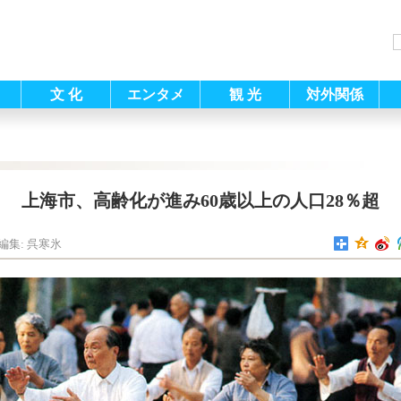
文 化
エンタメ
観 光
対外関係
上海市、高齢化が進み60歳以上の人口28％超
編集: 呉寒氷