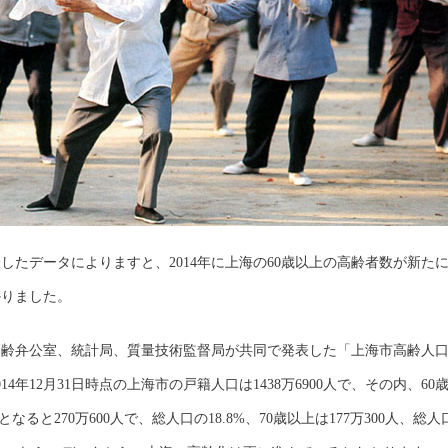
たデータによりますと、2014年に上海の60歳以上の高齢者数が新たに2
かりました。
齢弁公室、統計局、質量技術監督局が共同で発表した「上海市高齢人口
年12月31日時点の上海市の戸籍人口は1438万6900人で、その内、60歳
なると270万600人で、総人口の18.8%、70歳以上は177万300人、総