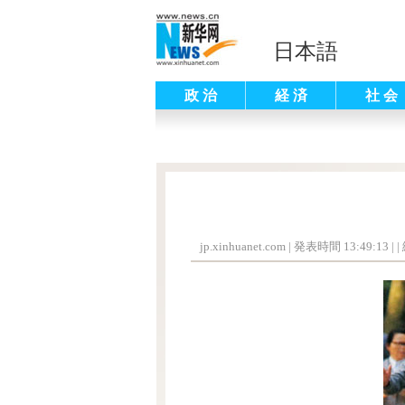
日本語
政 治
経 済
社 会
jp.xinhuanet.com
|
発表時間 13:49:13
| |