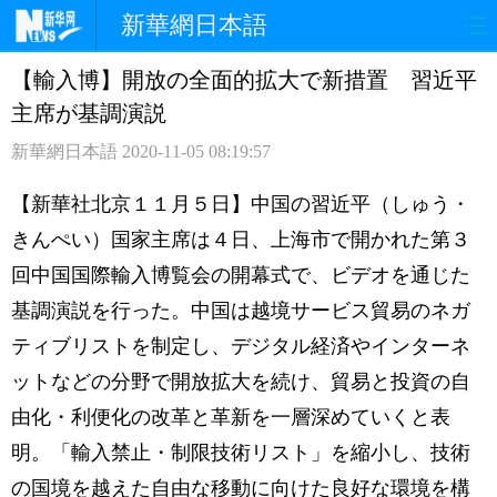
新華網日本語
【輸入博】開放の全面的拡大で新措置 習近平
ホームページ
政治
経済
主席が基調演説
社会
文化
エンタメ
新華網日本語
2020-11-05 08:19:57
観光
評論
写真
【新華社北京１１月５日】中国の習近平（しゅう・
きんぺい）国家主席は４日、上海市で開かれた第３
中日対訳
回中国国際輸入博覧会の開幕式で、ビデオを通じた
基調演説を行った。中国は越境サービス貿易のネガ
ティブリストを制定し、デジタル経済やインターネ
ットなどの分野で開放拡大を続け、貿易と投資の自
由化・利便化の改革と革新を一層深めていくと表
明。「輸入禁止・制限技術リスト」を縮小し、技術
の国境を越えた自由な移動に向けた良好な環境を構