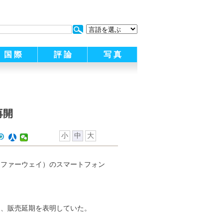
:
国 際
評 論
写 真
再開
小
中
大
（ファーウェイ）のスマートフォン
後、販売延期を表明していた。