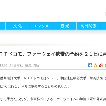
文 化
エンタメ
観 光
対外関係
ＴＴドコモ、ファーウェイ携帯の予約を２１日に
13:09:19
| 新華社 |
編集: 陳辰
の携帯電話大手、ＮＴＴドコモは２０日、中国通信機器大手、華為技術
日から開始し、９月に販売することを発表した。
売する予定だったが、米商務省によるファーウェイへの禁輸措置の発表