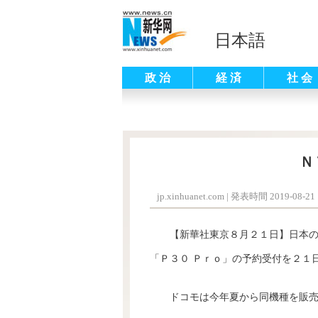
日本語
政 治
経 済
社 会
Ｎ
jp.xinhuanet.com
|
発表時間 2019-08-21 
【新華社東京８月２１日】日本
「Ｐ３０ Ｐｒｏ」の予約受付を２１
ドコモは今年夏から同機種を販