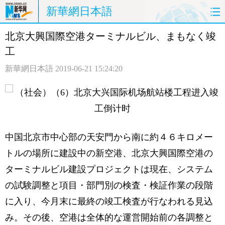
新華網日本語
北京大興国際空港ターミナルビル、まもなく竣
ホームページ
政治
経済
工
社会
文化
エンタメ
新華網日本語
2019-06-21 15:24:20
観光
評論
写真
中日対訳
中国北京市中心部の天安門から南に約４６キロメー
トルの場所に建設中の新空港、北京大興国際空港の
ターミナルビル建設プロジェクトは現在、システム
の試験調整と項目・部門別の検査・検証作業の段階
に入り、今月末に最終の竣工検査が行なわれる見込
み。その後、空港は全体的な運営開始前の各調整と