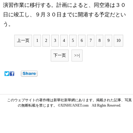
演習作業に移行する。計画によると、同空港は３０
日に竣工し、９月３０日までに開港する予定だとい
う。
上一页
1
2
3
4
5
6
7
8
9
10
下一页
>>|
このウェブサイトの著作権は新華社新華網にあります。掲載された記事、写真
の無断転載を禁じます。 ©XINHUANET.com All Rights Reserved.