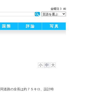
:
金曜日 3
46
国 際
評 論
写 真
小
中
大
。同道路の全長は約７５キロ、設計時