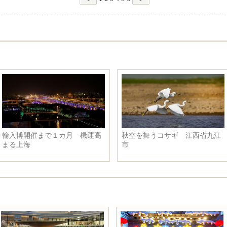
輸入博開催まで１カ月 機運高
秋空を舞うコサギ 江西省九江
まる上海
市