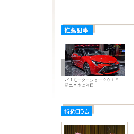
辺のチャイナ・レッドで国慶
パリモーターショー２０１８
祝う 山東省青島市イルミ
新エネ車に注目