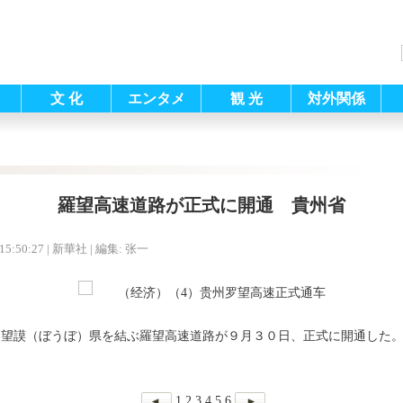
文 化
エンタメ
観 光
対外関係
羅望高速道路が正式に開通 貴州省
15:50:27
| 新華社 |
編集: 张一
と望謨（ぼうぼ）県を結ぶ羅望高速道路が９月３０日、正式に開通した
1
2
3
4
5
6