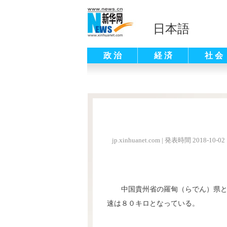
日本語
政 治
経 済
社 会
jp.xinhuanet.com
|
発表時間 2018-10-02 
中国貴州省の羅甸（らでん）県
速は８０キロとなっている。