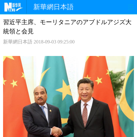
新華網日本語
習近平主席、モーリタニアのアブドルアジズ大
ホームページ
政治
経済
統領と会見
社会
文化
エンタメ
新華網日本語
2018-09-03 09:25:00
観光
評論
写真
中日対訳