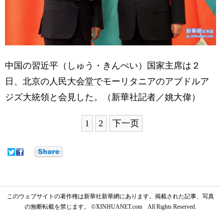
中国の習近平（しゅう・きんぺい）国家主席は２
日、北京の人民大会堂でモーリタニアのアブドルア
ジズ大統領と会見した。（新華社記者／姚大偉）
1
2
下一页
このウェブサイトの著作権は新華社新華網にあります。掲載された記事、写真
の無断転載を禁じます。 ©XINHUANET.com All Rights Reserved.