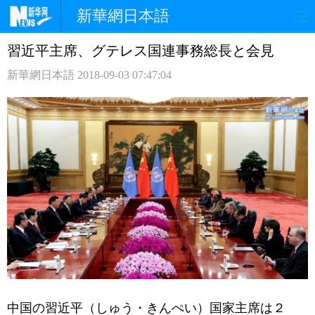
新華網日本語
習近平主席、グテレス国連事務総長と会見
ホームページ
政治
経済
新華網日本語
2018-09-03 07:47:04
社会
文化
エンタメ
観光
評論
写真
中日対訳
中国の習近平（しゅう・きんぺい）国家主席は２