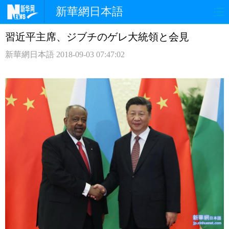
新華網日本語
習近平主席、ジブチのゲレ大統領と会見
ホームページ
政治
経済
新華網日本語
2018-09-03 07:47:02
社会
文化
エンタメ
観光
評論
写真
中日対訳