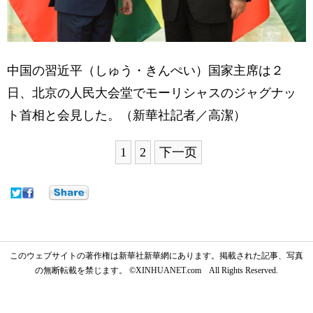
中国の習近平（しゅう・きんぺい）国家主席は２
日、北京の人民大会堂でモーリシャスのジャグナッ
ト首相と会見した。（新華社記者／高潔）
1
2
下一页
このウェブサイトの著作権は新華社新華網にあります。掲載された記事、写真
の無断転載を禁じます。 ©XINHUANET.com All Rights Reserved.