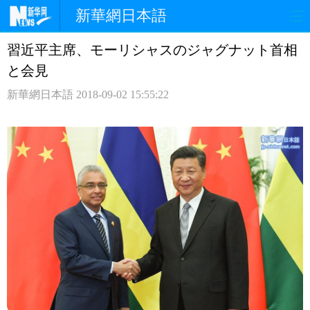
新華網日本語
習近平主席、モーリシャスのジャグナット首相
ホームページ
政治
経済
と会見
社会
文化
エンタメ
新華網日本語
2018-09-02 15:55:22
観光
評論
写真
中日対訳