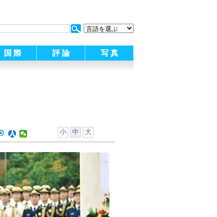
:
国 際
評 論
写 真
小
中
大