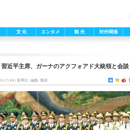
文 化
エンタメ
観 光
対外関係
習近平主席、ガーナのアクフォアド大統領と会談
14:15:04
| 新華社 |
編集: 陳辰