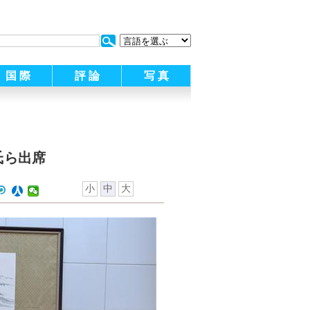
:
国 際
評 論
写 真
氏ら出席
小
中
大