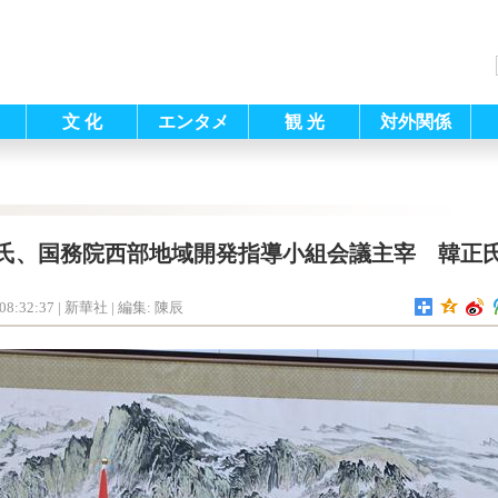
文 化
エンタメ
観 光
対外関係
氏、国務院西部地域開発指導小組会議主宰 韓正
08:32:37
| 新華社 |
編集: 陳辰