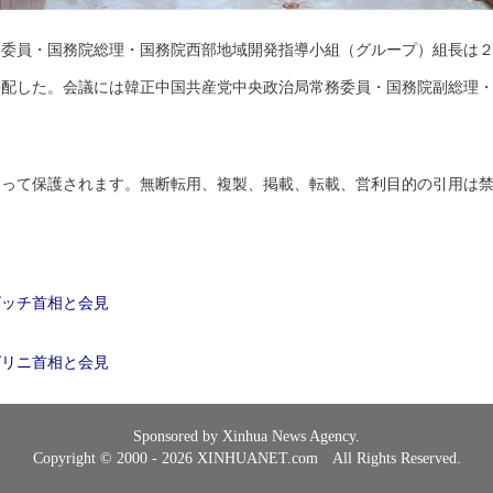
務委員・国務院総理・国務院西部地域開発指導小組（グループ）組長は
手配した。会議には韓正中国共産党中央政治局常務委員・国務院副総理
よって保護されます。無断転用、複製、掲載、転載、営利目的の引用は
ビッチ首相と会見
グリニ首相と会見
Sponsored by Xinhua News Agency.
Copyright © 2000 - 2026 XINHUANET.com All Rights Reserved.