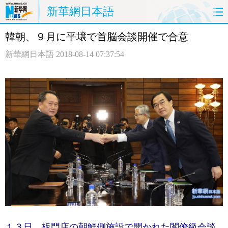
新華網日本語
韓朝、９月に平壌で首脳会談開催で合意
ホームページ
政治
経済
新華網日本語
2018-08-14 07:37:54
社会
文化
エンタメ
観光
評論
写真
中日対訳
１３日、板門店の朝鮮側施設で開かれた閣僚級会談