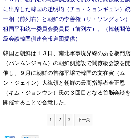
に出席した韓国の趙明均（チョ・ミョンギュン）統
一相（前列右）と朝鮮の李善権（リ・ソングォン）
祖国平和統一委員会委員長（前列左）。（韓朝閣僚
級会談韓国側連合報道団提供）
韓国と朝鮮は１３日、南北軍事境界線のある板門店
（パンムンジョム）の朝鮮側施設で閣僚級会談を開
催し、９月に朝鮮の首都平壌で韓国の文在寅（ム
ン・ジェイン）大統領と朝鮮の最高指導者金正恩
（キム・ジョンウン）氏の３回目となる首脳会談を
開催することで合意した。
1
2
3
下一页