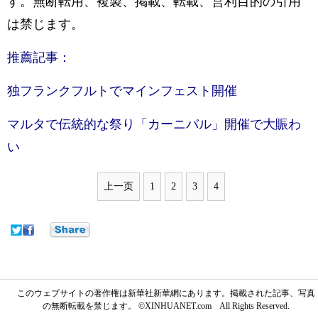
す。無断転用、複製、掲載、転載、営利目的の引用
は禁じます。
推薦記事：
独フランクフルトでマインフェスト開催
マルタで伝統的な祭り「カーニバル」開催で大賑わ
い
上一页
1
2
3
4
このウェブサイトの著作権は新華社新華網にあります。掲載された記事、写真
の無断転載を禁じます。 ©XINHUANET.com All Rights Reserved.