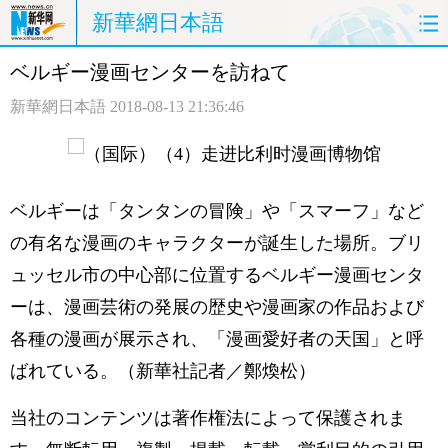
新華網日本語
ベルギー漫画センターを訪ねて
ホームページ
政治
経済
新華網日本語
2018-08-13 21:36:46
社会
文化
エンタメ
観光
評論
写真
ベルギーは「タンタンの冒険」や「スマーフ」など
中日対訳
の有名な漫画のキャラクターが誕生した場所。ブリ
ュッセル市の中心部に位置するベルギー漫画センタ
ーは、漫画芸術の発展の歴史や漫画家の作品および
各種の漫画が展示され、「漫画愛好者の天国」と呼
ばれている。（新華社記者／鄭煥松）
当社のコンテンツは著作権法によって保護されま