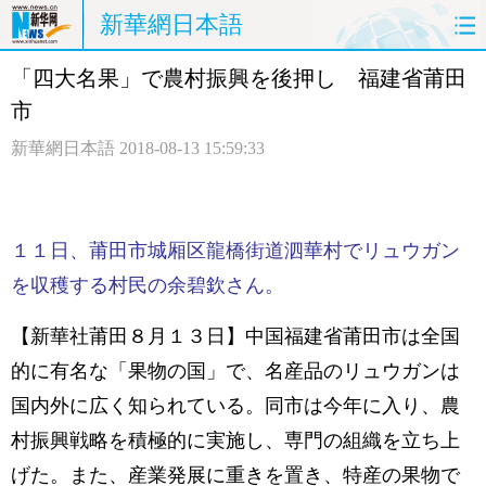
新華網日本語
「四大名果」で農村振興を後押し 福建省莆田
ホームページ
政治
経済
市
社会
文化
エンタメ
新華網日本語
2018-08-13 15:59:33
観光
評論
写真
中日対訳
１１日、莆田市城厢区龍橋街道泗華村でリュウガン
を収穫する村民の余碧欽さん。
【新華社莆田８月１３日】中国福建省莆田市は全国
的に有名な「果物の国」で、名産品のリュウガンは
国内外に広く知られている。同市は今年に入り、農
村振興戦略を積極的に実施し、専門の組織を立ち上
げた。また、産業発展に重きを置き、特産の果物で