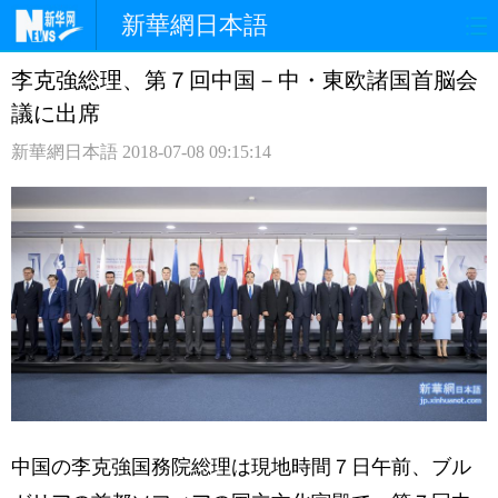
新華網日本語
李克強総理、第７回中国－中・東欧諸国首脳会
ホームページ
政治
経済
議に出席
社会
文化
エンタメ
新華網日本語
2018-07-08 09:15:14
観光
評論
写真
中日対訳
中国の李克強国務院総理は現地時間７日午前、ブル