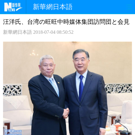
新華網日本語
汪洋氏、台湾の旺旺中時媒体集団訪問団と会見
ホームページ
政治
経済
新華網日本語
2018-07-04 08:50:52
社会
文化
エンタメ
観光
評論
写真
中日対訳