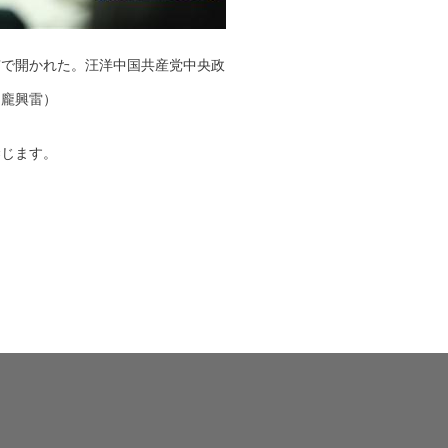
京で開かれた。汪洋中国共産党中央政
／龐興雷）
禁じます。