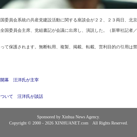
全国委員会系統の共産党建設活動に関する座談会が２２、２３両日、北
議全国委員会主席、党組書記が会議に出席し、演説した。（新華社記者
よって保護されます。無断転用、複製、掲載、転載、営利目的の引用は
が開幕 汪洋氏が主宰
について 汪洋氏が談話
Sponsored by Xinhua News Agency.
Copyright © 2000 - 2026 XINHUANET.com All Rights Reserved.