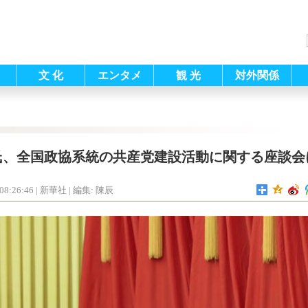
文 化
エンタメ
観 光
対外関係
氏、全国政協系統の共産党建設活動に関する座談会
08:26:46
| 新華社 |
編集: 陳辰