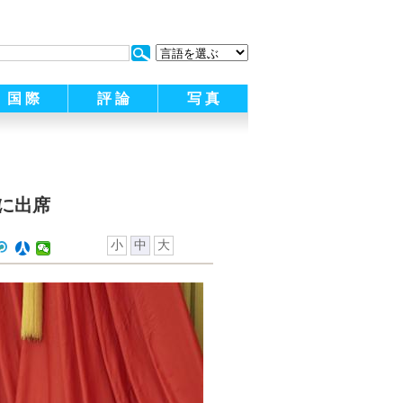
:
国 際
評 論
写 真
に出席
小
中
大