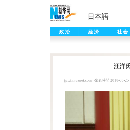
日本語
政 治
経 済
社 会
汪洋
jp.xinhuanet.com
|
発表時間 2018-06-25 