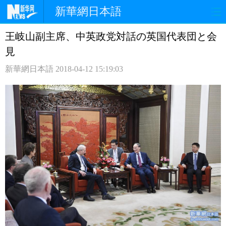
新華網日本語
王岐山副主席、中英政党対話の英国代表団と会
ホームページ
政治
経済
見
社会
文化
エンタメ
新華網日本語
2018-04-12 15:19:03
観光
評論
写真
中日対訳