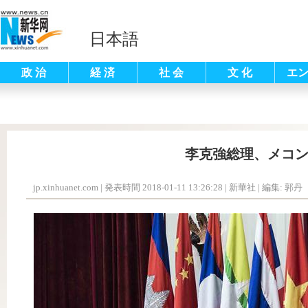
日本語
政 治
経 済
社 会
文 化
エ
李克強総理、メコ
jp.xinhuanet.com
|
発表時間 2018-01-11 13:26:28
| 新華社 |
編集: 郭丹