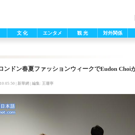
文 化
エンタメ
観 光
対外関係
18ロンドン春夏ファッションウィークでEudon Choi
10:05:50
| 新華網 |
編集: 王珊寧