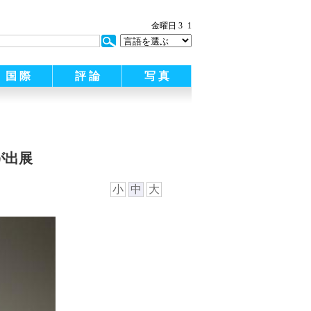
金曜日 3
1
国 際
評 論
写 真
が出展
小
中
大