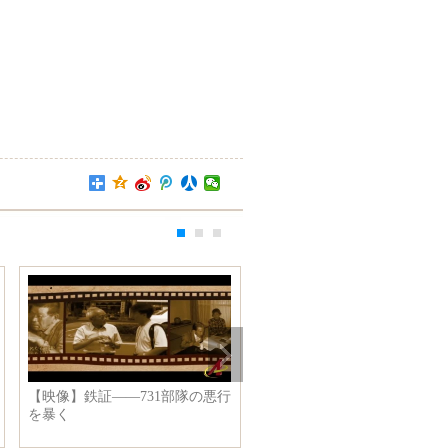
【映像】鉄証——731部隊の悪行
第四回天津ヘリコプター博覧
を暴く
が一般開放日を開催