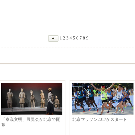
1
2
3
4
5
6
7
8
9
「秦漢文明」展覧会が北京で開
北京マラソン2017がスタート
幕