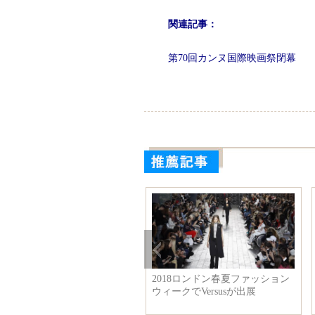
関連記事：
第70回カンヌ国際映画祭閉幕
2018ロンドン春夏ファッション
ウィークでVersusが出展