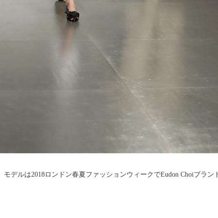
、モデルは2018ロンドン春夏ファッションウィークでEudon Choiブ