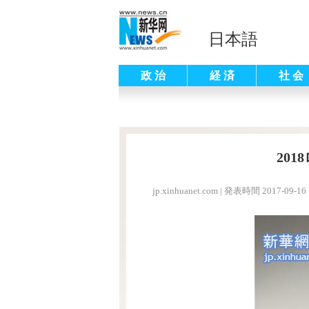
日本語
政 治
経 済
社 会
20
jp.xinhuanet.com
|
発表時間 2017-09-16 