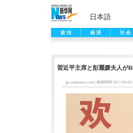
日本語
政 治
経 済
社 会
習近平主席と彭麗媛夫人がB
jp.xinhuanet.com
|
発表時間 2017-09-05 