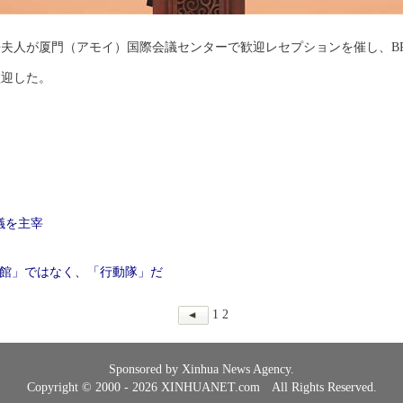
媛夫人が厦門（アモイ）国際会議センターで歓迎レセプションを催し、BR
歓迎した。
議を主宰
談館」ではなく、「行動隊」だ
1
2
Sponsored by Xinhua News Agency.
Copyright © 2000 - 2026 XINHUANET.com All Rights Reserved.