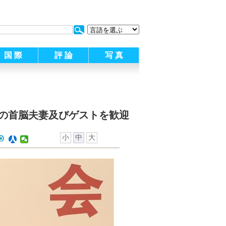
:
国 際
評 論
写 真
国の首脳夫妻及びゲストを歓迎
小
中
大