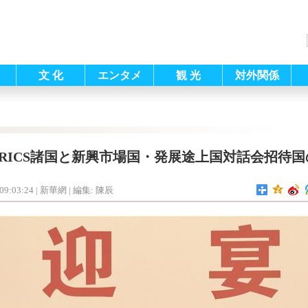
文 化
エンタメ
観 光
対外関係
RICS諸国と新興市場国・発展途上国対話会招待
09:03:24
| 新華網 |
編集: 陳辰